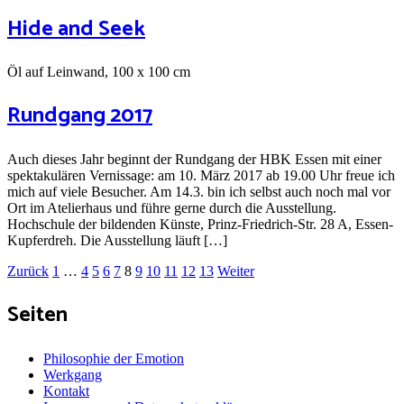
Hide and Seek
Öl auf Leinwand, 100 x 100 cm
Rundgang 2017
Auch dieses Jahr beginnt der Rundgang der HBK Essen mit einer
spektakulären Vernissage: am 10. März 2017 ab 19.00 Uhr freue ich
mich auf viele Besucher. Am 14.3. bin ich selbst auch noch mal vor
Ort im Atelierhaus und führe gerne durch die Ausstellung.
Hochschule der bildenden Künste, Prinz-Friedrich-Str. 28 A, Essen-
Kupferdreh. Die Ausstellung läuft […]
Beitragsnavigation
Seite
Seite
Seite
Seite
Seite
Seite
Seite
Seite
Seite
Seite
Seite
Zurück
1
…
4
5
6
7
8
9
10
11
12
13
Weiter
Seiten
Philosophie der Emotion
Werkgang
Kontakt