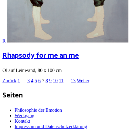
R
Rhapsody for me an me
Öl auf Leinwand, 80 x 100 cm
Beitragsnavigation
Seite
Seite
Seite
Seite
Seite
Seite
Seite
Seite
Seite
Seite
Seite
Zurück
1
…
3
4
5
6
7
8
9
10
11
…
13
Weiter
Seiten
Philosophie der Emotion
Werkgang
Kontakt
Impressum und Datenschutzerklärung